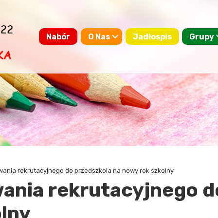
Nabór
O Nas
Jadłospis
Grupy
wania rekrutacyjnego do przedszkola na nowy rok szkolny
ania rekrutacyjnego d
olny